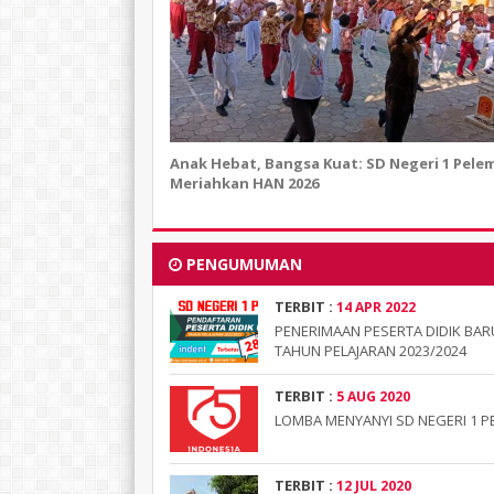
Anak Hebat, Bangsa Kuat: SD Negeri 1 Pele
Meriahkan HAN 2026
Parinem, S.Pd.AUD
JOKO SU
TTL
Wonogiri, 1967
TTL
Alamat
Pelem, Jatisrono
Alamat
PENGUMUMAN
Agama
Islam
Agama
TERBIT :
14 APR 2022
GTK
Guru Kelas
GTK
PENERIMAAN PESERTA DIDIK BAR
TAHUN PELAJARAN 2023/2024
TERBIT :
5 AUG 2020
LOMBA MENYANYI SD NEGERI 1 P
TERBIT :
12 JUL 2020