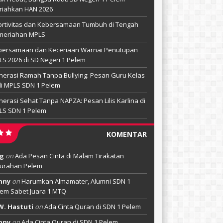
riahkan HAN 2026
rtivitas dan Kebersamaan Tumbuh di Tengah
meriahan MPLS
bersamaan dan Keceriaan Warnai Penutupan
S 2026 di SD Negeri 1 Pelem
erasi Ramah Tanpa Bullying: Pesan Guru Kelas
di MPLS SDN 1 Pelem
erasi Sehat Tanpa NAPZA: Pesan Lilis Karlina di
LS SDN 1 Pelem
KOMENTAR
g
on
Ada Pesan Cinta di Malam Tirakatan
lurahan Pelem
nny
on
Harumkan Almamater, Alumni SDN 1
em Sabet Juara 1 MTQ
W. Hastuti
on
Ada Cinta Quran di SDN 1 Pelem
nny
on
Ada Cinta Quran di SDN 1 Pelem