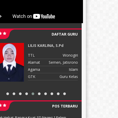
DAFTAR GURU
ARI RAHAYANI, S.Pd
iri
TTL
Banyumas, 02/01
ono
Alamat
Bulusari, Slogohimo
lam
Agama
Islam
las
GTK
Guru Kelas
POS TERBARU
k Hebat, Bangsa Kuat: SD Negeri 1 Pelem