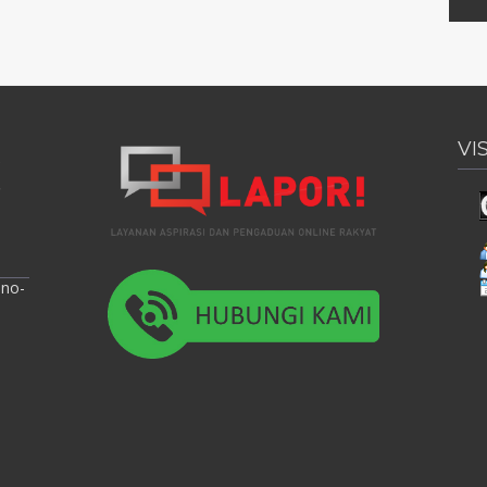
VI
ono-