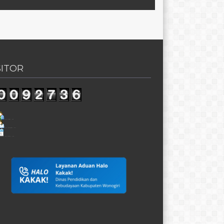
SITOR
Visit Today : 180
Visit Yesterday : 174
This Month : 1140