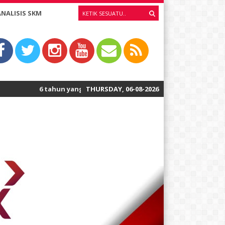
ANALISIS SKM
6 tahun yang lalu
/ Wilujeng Rawuh wonten Website SD Negeri 1 Pelem-Ja
THURSDAY, 06-08-2026