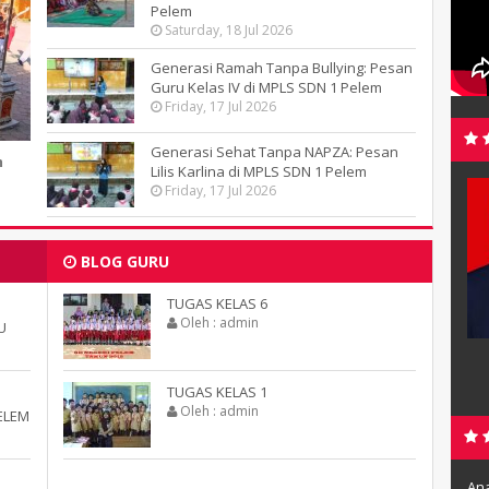
Pelem
Saturday, 18 Jul 2026
Generasi Ramah Tanpa Bullying: Pesan
Guru Kelas IV di MPLS SDN 1 Pelem
Friday, 17 Jul 2026
Generasi Sehat Tanpa NAPZA: Pesan
m
Lilis Karlina di MPLS SDN 1 Pelem
SILO, S.Pd
LILIS KARLINA, S.Pd
Friday, 17 Jul 2026
Wonogiri, 14/05
TTL
Wonog
Pelem, Jatisrono
Alamat
Semen, Jatisr
BLOG GURU
Islam
Agama
Is
TUGAS KELAS 6
Guru Kelas
GTK
Guru Ke
Oleh : admin
U
TUGAS KELAS 1
Oleh : admin
ELEM
Ana