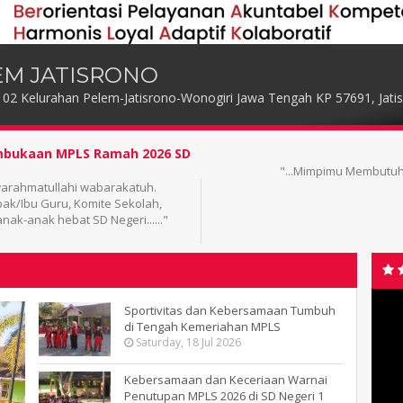
EM JATISRONO
 02 Kelurahan Pelem-Jatisrono-Wonogiri Jawa Tengah KP 57691, Jatis
bukaan MPLS Ramah 2026 SD
an Perjuanganmu...."
- oleh
Joko Susilo
"...Para janma s
warahmatullahi wabarakatuh.
saya ndarung, Keh
ak/Ibu Guru, Komite Sekolah,
anak-anak hebat SD Negeri......"
Sportivitas dan Kebersamaan Tumbuh
di Tengah Kemeriahan MPLS
Saturday, 18 Jul 2026
Kebersamaan dan Keceriaan Warnai
Penutupan MPLS 2026 di SD Negeri 1