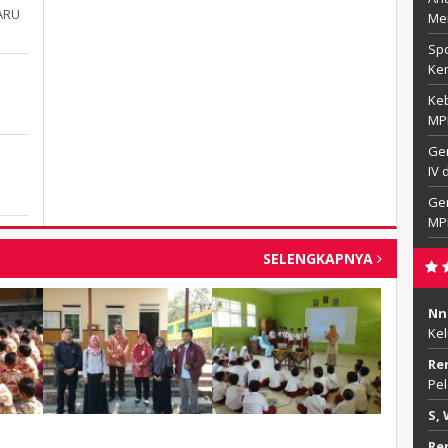
ARU
Me
Spo
Ke
Ke
MPL
Gen
IV 
Gen
MP
SELENGKAPNYA
Nn
Ke
Re
Pel
S, 
Re