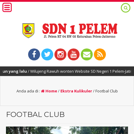
ang lalu
/ Wilujeng Rawuh wonten Website SD Negeri 1 Pelem-Jatisrono-W
Anda ada di :
Home
/
Ekstra Kulikuler
/
Footbal Club
FOOTBAL CLUB