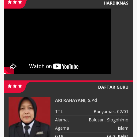
HARDIKNAS
DAFTAR GURU
ARI RAHAYANI, S.Pd
05
TTL
Banyumas, 02/01
no
Alamat
Bulusari, Slogohimo
am
Agama
Islam
as
GTK
Guru Kelas