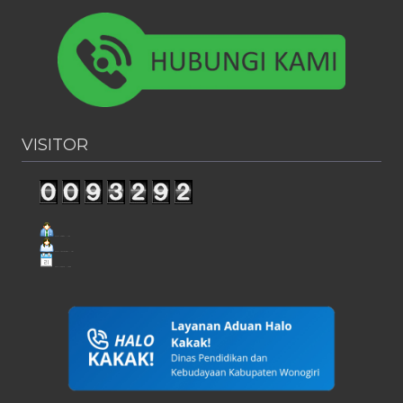
VISITOR
Visit Today : 152
Visit Yesterday : 181
This Month : 1696