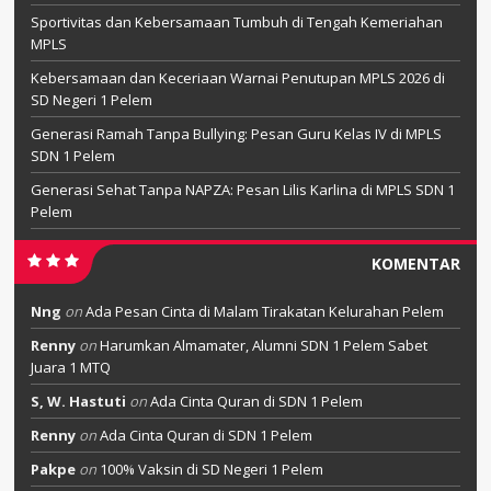
Sportivitas dan Kebersamaan Tumbuh di Tengah Kemeriahan
MPLS
Kebersamaan dan Keceriaan Warnai Penutupan MPLS 2026 di
SD Negeri 1 Pelem
Generasi Ramah Tanpa Bullying: Pesan Guru Kelas IV di MPLS
SDN 1 Pelem
Generasi Sehat Tanpa NAPZA: Pesan Lilis Karlina di MPLS SDN 1
Pelem
KOMENTAR
Nng
on
Ada Pesan Cinta di Malam Tirakatan Kelurahan Pelem
Renny
on
Harumkan Almamater, Alumni SDN 1 Pelem Sabet
Juara 1 MTQ
S, W. Hastuti
on
Ada Cinta Quran di SDN 1 Pelem
Renny
on
Ada Cinta Quran di SDN 1 Pelem
Pakpe
on
100% Vaksin di SD Negeri 1 Pelem