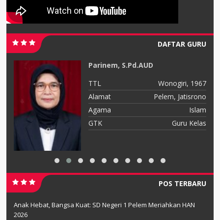
DAFTAR GURU
Parinem, S.Pd.AUD
08
TTL
Wonogiri, 1967
jo
Alamat
Pelem, Jatisrono
am
Agama
Islam
ah
GTK
Guru Kelas
POS TERBARU
Anak Hebat, Bangsa Kuat: SD Negeri 1 Pelem Meriahkan HAN
2026