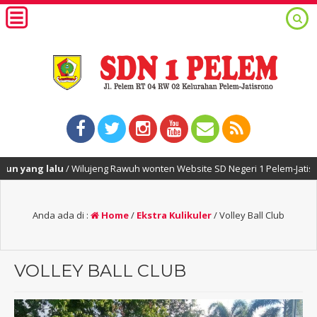
ang lalu
/ Wilujeng Rawuh wonten Website SD Negeri 1 Pelem-Jatisrono-W
Anda ada di :
Home
/
Ekstra Kulikuler
/
Volley Ball Club
VOLLEY BALL CLUB