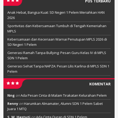
POS TERBARU
Anak Hebat, Bangsa Kuat: SD Negeri 1 Pelem Meriahkan HAN
2026
Sportivitas dan Kebersamaan Tumbuh di Tengah Kemeriahan
MPLS
Kebersamaan dan Keceriaan Warnai Penutupan MPLS 2026 di
SD Negeri 1 Pelem
Generasi Ramah Tanpa Bullying: Pesan Guru Kelas IV di MPLS
SDN 1 Pelem
Generasi Sehat Tanpa NAPZA: Pesan Lilis Karlina di MPLS SDN 1
Pelem
KOMENTAR
Nng
on
Ada Pesan Cinta di Malam Tirakatan Kelurahan Pelem
Renny
on
Harumkan Almamater, Alumni SDN 1 Pelem Sabet
Juara 1 MTQ
S, W. Hastuti
on
Ada Cinta Quran di SDN 1 Pelem