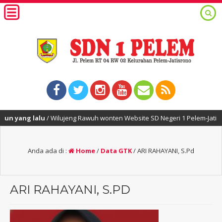
yang lalu
/ Wilujeng Rawuh wonten Website SD Negeri 1 Pelem-Jatisrono
Anda ada di :
Home
/
Data GTK
/
ARI RAHAYANI, S.Pd
ARI RAHAYANI, S.PD