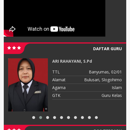
DAFTAR GURU
ARI RAHAYANI, S.Pd
11
TTL
Banyumas, 02/01
ono
Alamat
Bulusari, Slogohimo
am
Agama
Islam
am
GTK
Guru Kelas