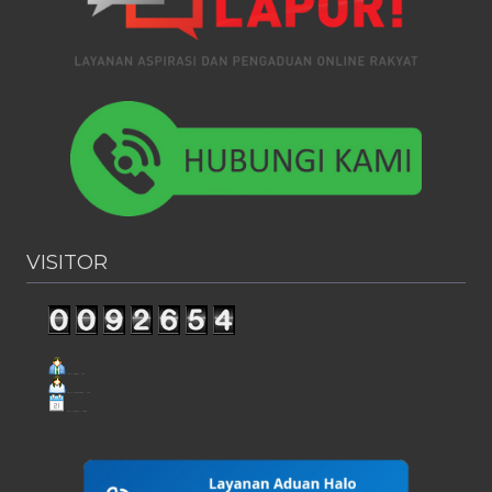
VISITOR
Visit Today : 98
Visit Yesterday : 174
This Month : 1058