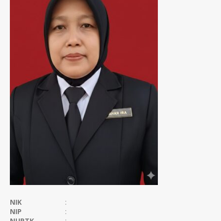
NIK
:
NIP
:
NUPTK
: