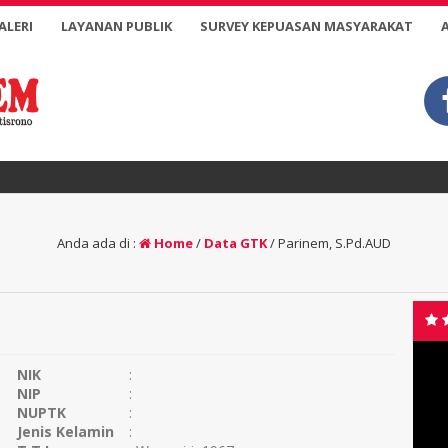
ALERI
LAYANAN PUBLIK
SURVEY KEPUASAN MASYARAKAT
Anda ada di :
Home
/
Data GTK
/
Parinem, S.Pd.AUD
NIK
:
NIP
:
NUPTK
:
Jenis Kelamin
: