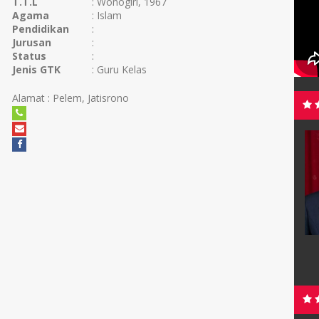
T.T.L
: Wonogiri, 1967
Agama
: Islam
Pendidikan
:
Jurusan
:
Status
:
Jenis GTK
: Guru Kelas
Alamat : Pelem, Jatisrono
ADHY, S.Pd.
MASHURI DWI P, S.PdI
nogiri, 25/08
TTL
Wonoigiri, 28/11
Ngadirojo
Alamat
Pule, Jatisrono
Islam
Agama
Islam
pala Sekolah
GTK
Guru Pendidikan Agama
Islam