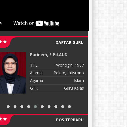
DAFTAR GURU
Parinem, S.Pd.AUD
S
S
TTL
Wonogiri, 1967
T
Alamat
Pelem, Jatisrono
A
Agama
Islam
A
GTK
Guru Kelas
G
POS TERBARU