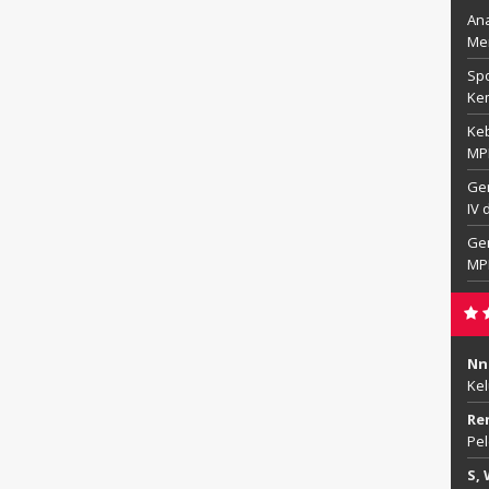
Ana
Me
Spo
Ke
Ke
MPL
Gen
IV 
Gen
MP
Nn
Ke
Re
Pel
S, 