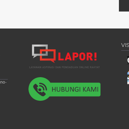
VI
ono-