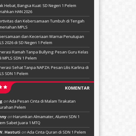
k Hebat, Bangsa Kuat: SD Negeri 1 Pelem
riahkan HAN 2026
rtivitas dan Kebersamaan Tumbuh di Tengah
meriahan MPLS
bersamaan dan Keceriaan Warnai Penutupan
S 2026 di SD Negeri 1 Pelem
erasi Ramah Tanpa Bullying: Pesan Guru Kelas
di MPLS SDN 1 Pelem
erasi Sehat Tanpa NAPZA: Pesan Lilis Karlina di
LS SDN 1 Pelem
KOMENTAR
g
on
Ada Pesan Cinta di Malam Tirakatan
lurahan Pelem
nny
on
Harumkan Almamater, Alumni SDN 1
em Sabet Juara 1 MTQ
W. Hastuti
on
Ada Cinta Quran di SDN 1 Pelem