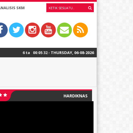
ANALISIS SKM
6 tahun yang lalu
00
:
/ Wilujeng Rawuh wonten Website SD Negeri 1 Pelem
05
33
- THURSDAY, 06-08-2026
HARDIKNAS