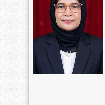
ARI RAHAYANI, S.Pd
DHANIEL KRISN
TTL
Banyumas, 02/01
TTL
Wo
Alamat
Bulusari, Slogohimo
Alamat
Agama
Islam
Agama
GTK
Guru Kelas
GTK
Ke