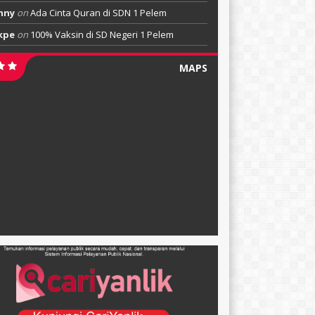
nny
on
Ada Cinta Quran di SDN 1 Pelem
kpe
on
100% Vaksin di SD Negeri 1 Pelem
MAPS