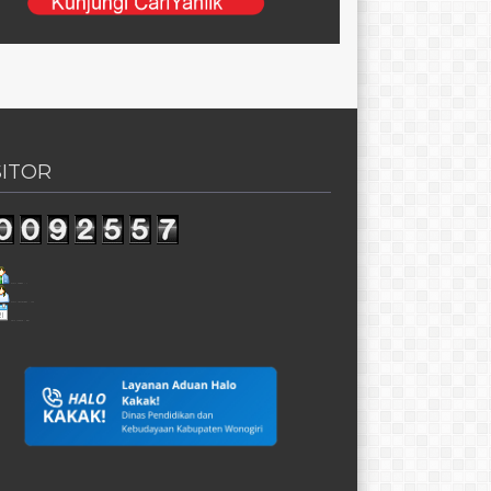
SITOR
Visit Today : 1
Visit Yesterday : 174
This Month : 961