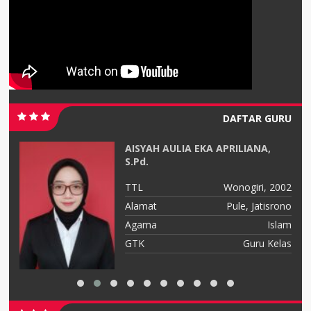
DAFTAR GURU
AISYAH AULIA EKA APRILIANA,
S.Pd.
ri
TTL
Wonogiri, 2002
mo
Alamat
Pule, Jatisrono
am
Agama
Islam
as
GTK
Guru Kelas