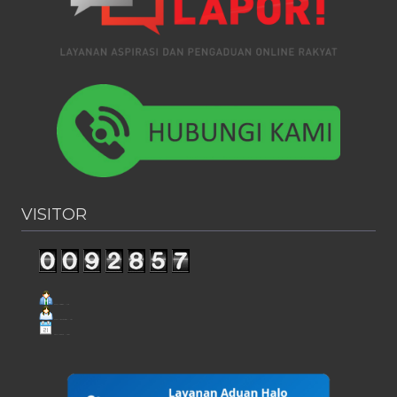
VISITOR
Visit Today : 110
Visit Yesterday : 191
This Month : 1261