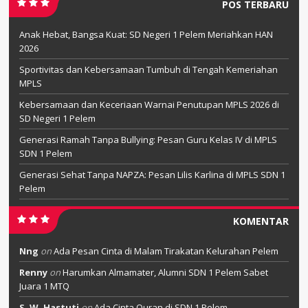
POS TERBARU
Anak Hebat, Bangsa Kuat: SD Negeri 1 Pelem Meriahkan HAN
2026
Sportivitas dan Kebersamaan Tumbuh di Tengah Kemeriahan
MPLS
Kebersamaan dan Keceriaan Warnai Penutupan MPLS 2026 di
SD Negeri 1 Pelem
Generasi Ramah Tanpa Bullying: Pesan Guru Kelas IV di MPLS
SDN 1 Pelem
Generasi Sehat Tanpa NAPZA: Pesan Lilis Karlina di MPLS SDN 1
Pelem
KOMENTAR
Nng
on
Ada Pesan Cinta di Malam Tirakatan Kelurahan Pelem
Renny
on
Harumkan Almamater, Alumni SDN 1 Pelem Sabet
Juara 1 MTQ
S, W. Hastuti
on
Ada Cinta Quran di SDN 1 Pelem