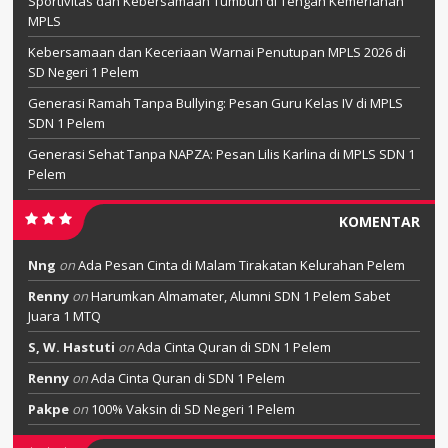
Sportivitas dan Kebersamaan Tumbuh di Tengah Kemeriahan
MPLS
Kebersamaan dan Keceriaan Warnai Penutupan MPLS 2026 di
SD Negeri 1 Pelem
Generasi Ramah Tanpa Bullying: Pesan Guru Kelas IV di MPLS
SDN 1 Pelem
Generasi Sehat Tanpa NAPZA: Pesan Lilis Karlina di MPLS SDN 1
Pelem
KOMENTAR
Nng
on
Ada Pesan Cinta di Malam Tirakatan Kelurahan Pelem
Renny
on
Harumkan Almamater, Alumni SDN 1 Pelem Sabet
Juara 1 MTQ
S, W. Hastuti
on
Ada Cinta Quran di SDN 1 Pelem
Renny
on
Ada Cinta Quran di SDN 1 Pelem
Pakpe
on
100% Vaksin di SD Negeri 1 Pelem