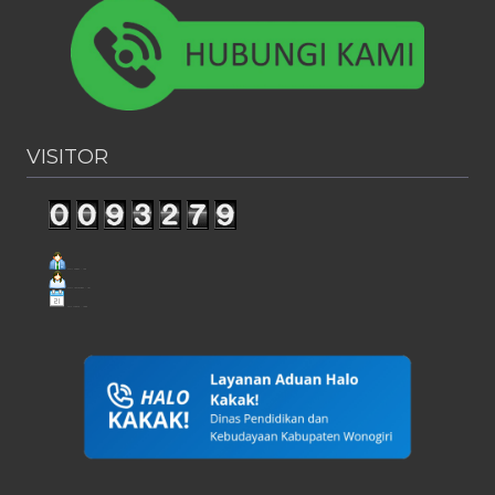
VISITOR
Visit Today : 139
Visit Yesterday : 181
This Month : 1683