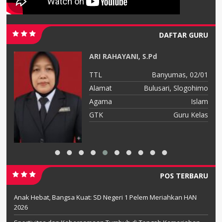
DAFTAR GURU
R.
ARI RAHAYANI, S.Pd
97
TTL
Banyumas, 02/01
no
Alamat
Bulusari, Slogohimo
am
Agama
Islam
ga
GTK
Guru Kelas
POS TERBARU
Anak Hebat, Bangsa Kuat: SD Negeri 1 Pelem Meriahkan HAN
2026