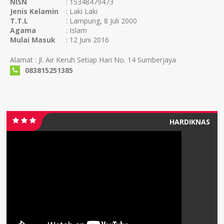
NISN
: 15348479473
Jenis Kelamin
: Laki Laki
T.T.L
: Lampung, 8 Juli 2000
Agama
: Islam
Mulai Masuk
: 12 Juni 2016
Alamat : Jl. Air Keruh Setiap Hari No. 14 Sumberjaya
083815251385
HARDIKNAS