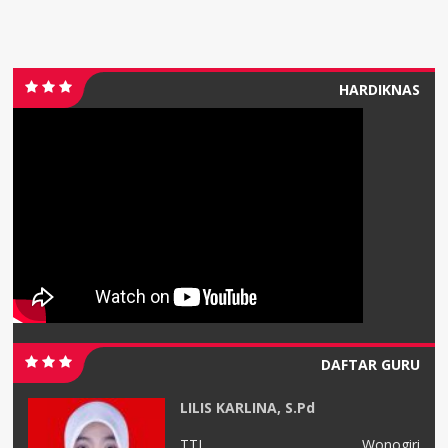
HARDIKNAS
DAFTAR GURU
LILIS KARLINA, S.Pd
08
TTL
Wonogiri