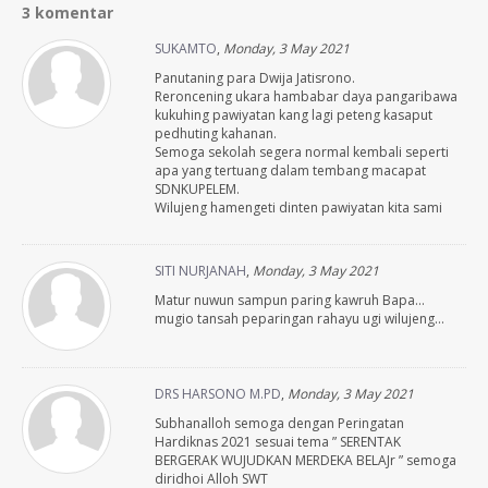
3 komentar
SUKAMTO
,
Monday, 3 May 2021
Panutaning para Dwija Jatisrono.
Reroncening ukara hambabar daya pangaribawa
kukuhing pawiyatan kang lagi peteng kasaput
pedhuting kahanan.
Semoga sekolah segera normal kembali seperti
apa yang tertuang dalam tembang macapat
SDNKUPELEM.
Wilujeng hamengeti dinten pawiyatan kita sami
SITI NURJANAH
,
Monday, 3 May 2021
Matur nuwun sampun paring kawruh Bapa…
mugio tansah peparingan rahayu ugi wilujeng…
DRS HARSONO M.PD
,
Monday, 3 May 2021
Subhanalloh semoga dengan Peringatan
Hardiknas 2021 sesuai tema ” SERENTAK
BERGERAK WUJUDKAN MERDEKA BELAJr ” semoga
diridhoi Alloh SWT