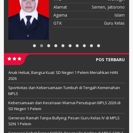
jo
Alamat
Semen, Jatisrono
am
Agama
Islam
ah
GTK
Guru Kelas
POS TERBARU
Anak Hebat, Bangsa Kuat: SD Negeri 1 Pelem Meriahkan HAN
2026
Sportivitas dan Kebersamaan Tumbuh di Tengah Kemeriahan
MPLS
Kebersamaan dan Keceriaan Warnai Penutupan MPLS 2026 di
SD Negeri 1 Pelem
Generasi Ramah Tanpa Bullying: Pesan Guru Kelas IV di MPLS
SDN 1 Pelem
Generasi Sehat Tanpa NAPZA: Pesan Lilis Karlina di MPLS SDN 1