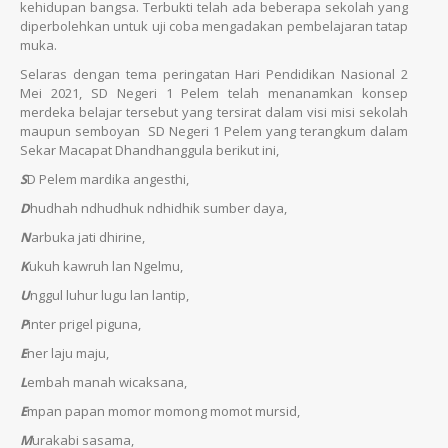
kehidupan bangsa. Terbukti telah ada beberapa sekolah yang
diperbolehkan untuk uji coba mengadakan pembelajaran tatap
muka.
Selaras dengan tema peringatan Hari Pendidikan Nasional 2
Mei 2021, SD Negeri 1 Pelem telah menanamkan konsep
merdeka belajar tersebut yang tersirat dalam visi misi sekolah
maupun semboyan SD Negeri 1 Pelem yang terangkum dalam
Sekar Macapat Dhandhanggula berikut ini,
S
D Pelem mardika angesthi,
D
hudhah ndhudhuk ndhidhik sumber daya,
N
arbuka jati dhirine,
K
ukuh kawruh lan Ngelmu,
U
nggul luhur lugu lan lantip,
P
inter prigel piguna,
E
ner laju maju,
L
embah manah wicaksana,
E
mpan papan momor momong momot mursid,
M
urakabi sasama,