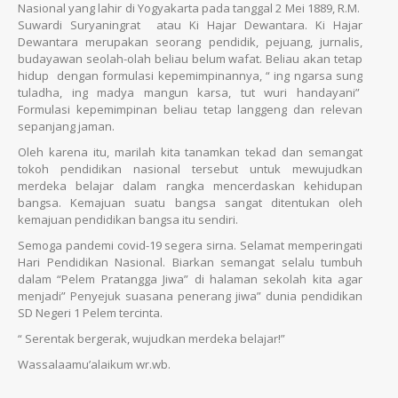
Nasional yang lahir di Yogyakarta pada tanggal 2 Mei 1889, R.M.
Suwardi Suryaningrat atau Ki Hajar Dewantara. Ki Hajar
Dewantara merupakan seorang pendidik, pejuang, jurnalis,
budayawan seolah-olah beliau belum wafat. Beliau akan tetap
hidup dengan formulasi kepemimpinannya, “ ing ngarsa sung
tuladha, ing madya mangun karsa, tut wuri handayani”
Formulasi kepemimpinan beliau tetap langgeng dan relevan
sepanjang jaman.
Oleh karena itu, marilah kita tanamkan tekad dan semangat
tokoh pendidikan nasional tersebut untuk mewujudkan
merdeka belajar dalam rangka mencerdaskan kehidupan
bangsa. Kemajuan suatu bangsa sangat ditentukan oleh
kemajuan pendidikan bangsa itu sendiri.
Semoga pandemi covid-19 segera sirna. Selamat memperingati
Hari Pendidikan Nasional. Biarkan semangat selalu tumbuh
dalam “Pelem Pratangga Jiwa” di halaman sekolah kita agar
menjadi” Penyejuk suasana penerang jiwa” dunia pendidikan
SD Negeri 1 Pelem tercinta.
“ Serentak bergerak, wujudkan merdeka belajar!”
Wassalaamu’alaikum wr.wb.